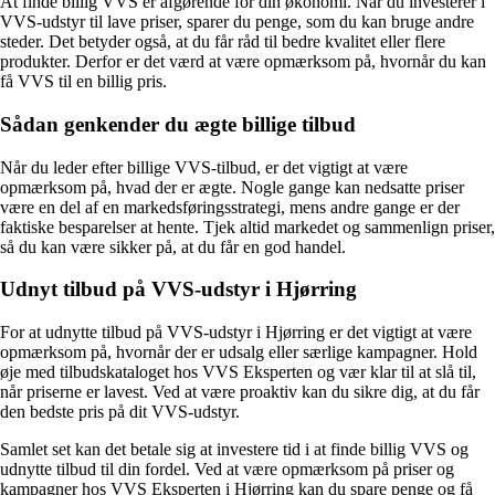
At finde billig VVS er afgørende for din økonomi. Når du investerer i
VVS-udstyr til lave priser, sparer du penge, som du kan bruge andre
steder. Det betyder også, at du får råd til bedre kvalitet eller flere
produkter. Derfor er det værd at være opmærksom på, hvornår du kan
få VVS til en billig pris.
Sådan genkender du ægte billige tilbud
Når du leder efter billige VVS-tilbud, er det vigtigt at være
opmærksom på, hvad der er ægte. Nogle gange kan nedsatte priser
være en del af en markedsføringsstrategi, mens andre gange er der
faktiske besparelser at hente. Tjek altid markedet og sammenlign priser,
så du kan være sikker på, at du får en god handel.
Udnyt tilbud på VVS-udstyr i Hjørring
For at udnytte tilbud på VVS-udstyr i Hjørring er det vigtigt at være
opmærksom på, hvornår der er udsalg eller særlige kampagner. Hold
øje med tilbudskataloget hos VVS Eksperten og vær klar til at slå til,
når priserne er lavest. Ved at være proaktiv kan du sikre dig, at du får
den bedste pris på dit VVS-udstyr.
Samlet set kan det betale sig at investere tid i at finde billig VVS og
udnytte tilbud til din fordel. Ved at være opmærksom på priser og
kampagner hos VVS Eksperten i Hjørring kan du spare penge og få