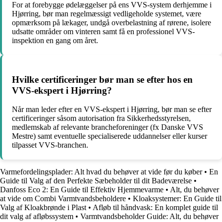
For at forebygge ødelæggelser på ens VVS-system derhjemme i
Hjørring, bør man regelmæssigt vedligeholde systemet, være
opmærksom på lækager, undgå overbelastning af rørene, isolere
udsatte områder om vinteren samt få en professionel VVS-
inspektion en gang om året.
Hvilke certificeringer bør man se efter hos en
VVS-ekspert i Hjørring?
Når man leder efter en VVS-ekspert i Hjørring, bør man se efter
certificeringer såsom autorisation fra Sikkerhedsstyrelsen,
medlemskab af relevante brancheforeninger (fx Danske VVS
Mestre) samt eventuelle specialiserede uddannelser eller kurser
tilpasset VVS-branchen.
Varmefordelingsplader: Alt hvad du behøver at vide før du køber
•
En
Guide til Valg af den Perfekte Sæbeholder til dit Badeværelse
•
Danfoss Eco 2: En Guide til Effektiv Hjemmevarme
•
Alt, du behøver
at vide om Combi Varmtvandsbeholdere
•
Kloaksystemer: En Guide til
Valg af Kloakbrønde i Plast
•
Afløb til håndvask: En komplet guide til
dit valg af afløbssystem
•
Varmtvandsbeholder Guide: Alt, du behøver