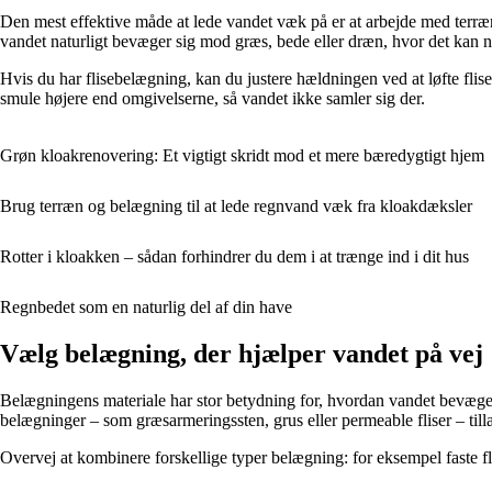
Den mest effektive måde at lede vandet væk på er at arbejde med terr
vandet naturligt bevæger sig mod græs, bede eller dræn, hvor det kan n
Hvis du har flisebelægning, kan du justere hældningen ved at løfte flise
smule højere end omgivelserne, så vandet ikke samler sig der.
Grøn kloakrenovering: Et vigtigt skridt mod et mere bæredygtigt hjem
Brug terræn og belægning til at lede regnvand væk fra kloakdæksler
Rotter i kloakken – sådan forhindrer du dem i at trænge ind i dit hus
Regnbedet som en naturlig del af din have
Vælg belægning, der hjælper vandet på vej
Belægningens materiale har stor betydning for, hvordan vandet bevæger 
belægninger – som græsarmeringssten, grus eller permeable fliser – tilla
Overvej at kombinere forskellige typer belægning: for eksempel faste 