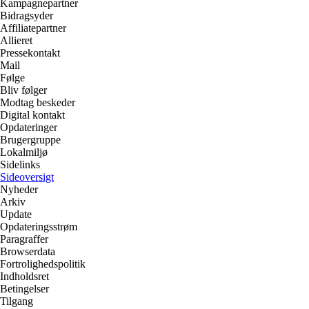
Kampagnepartner
Bidragsyder
Affiliatepartner
Allieret
Pressekontakt
Mail
Følge
Bliv følger
Modtag beskeder
Digital kontakt
Opdateringer
Brugergruppe
Lokalmiljø
Sidelinks
Sideoversigt
Nyheder
Arkiv
Update
Opdateringsstrøm
Paragraffer
Browserdata
Fortrolighedspolitik
Indholdsret
Betingelser
Tilgang