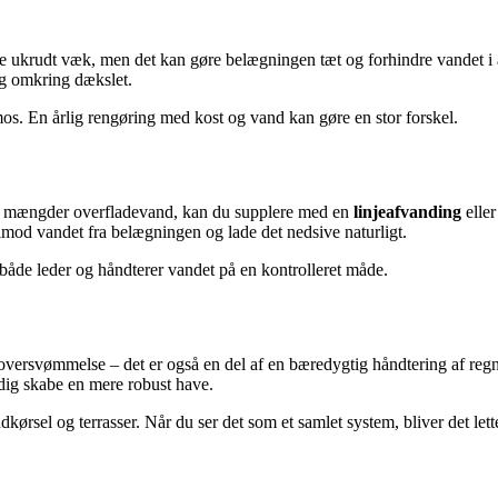
e ukrudt væk, men det kan gøre belægningen tæt og forhindre vandet i 
sig omkring dækslet.
 mos. En årlig rengøring med kost og vand kan gøre en stor forskel.
tore mængder overfladevand, kan du supplere med en
linjeafvanding
eller
imod vandet fra belægningen og lade det nedsive naturligt.
åde leder og håndterer vandet på en kontrolleret måde.
ersvømmelse – det er også en del af en bæredygtig håndtering af regnv
dig skabe en mere robust have.
ørsel og terrasser. Når du ser det som et samlet system, bliver det lett