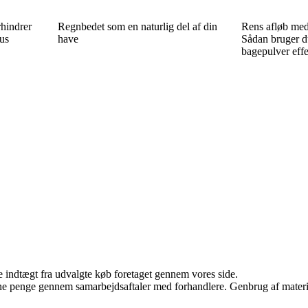
rhindrer
Regnbedet som en naturlig del af din
Rens afløb med 
hus
have
Sådan bruger d
bagepulver effe
e indtægt fra udvalgte køb foretaget gennem vores side.
jene penge gennem samarbejdsaftaler med forhandlere. Genbrug af materi