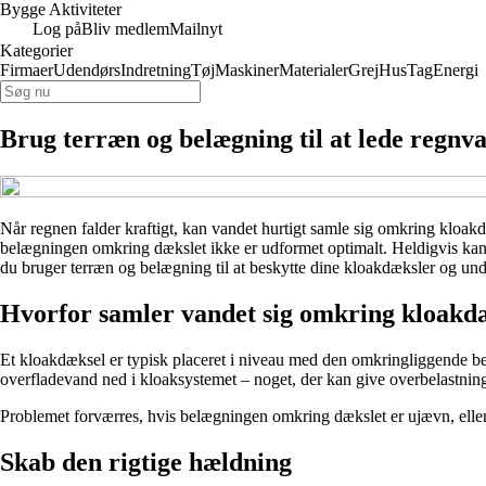
Bygge Aktiviteter
Log på
Bliv medlem
Mailnyt
Kategorier
Firmaer
Udendørs
Indretning
Tøj
Maskiner
Materialer
Grej
Hus
Tag
Energi
Brug terræn og belægning til at lede regnv
Når regnen falder kraftigt, kan vandet hurtigt samle sig omkring kloa
belægningen omkring dækslet ikke er udformet optimalt. Heldigvis kan d
du bruger terræn og belægning til at beskytte dine kloakdæksler og u
Hvorfor samler vandet sig omkring kloakd
Et kloakdæksel er typisk placeret i niveau med den omkringliggende belæg
overfladevand ned i kloaksystemet – noget, der kan give overbelastning
Problemet forværres, hvis belægningen omkring dækslet er ujævn, eller 
Skab den rigtige hældning