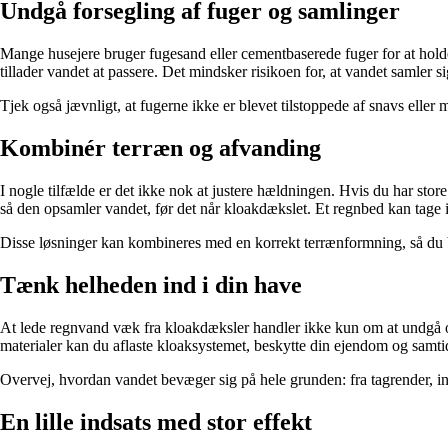
Undgå forsegling af fuger og samlinger
Mange husejere bruger fugesand eller cementbaserede fuger for at hold
tillader vandet at passere. Det mindsker risikoen for, at vandet samler 
Tjek også jævnligt, at fugerne ikke er blevet tilstoppede af snavs eller
Kombinér terræn og afvanding
I nogle tilfælde er det ikke nok at justere hældningen. Hvis du har s
så den opsamler vandet, før det når kloakdækslet. Et regnbed kan tage 
Disse løsninger kan kombineres med en korrekt terrænformning, så du b
Tænk helheden ind i din have
At lede regnvand væk fra kloakdæksler handler ikke kun om at undgå ov
materialer kan du aflaste kloaksystemet, beskytte din ejendom og samti
Overvej, hvordan vandet bevæger sig på hele grunden: fra tagrender, indk
En lille indsats med stor effekt