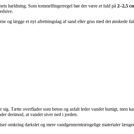
ænets hældning. Som tommelfingerregel bør der være et fald på
2–2,5 cm
edsive.
rne og lægge et nyt afretningslag af sand eller grus med det ønskede fald
sig. Tætte overflader som beton og asfalt leder vandet hurtigt, men kan
der derimod, at vandet siver ned i jorden.
fliser omkring dækslet og mere vandgennemtrængelige materialer længer