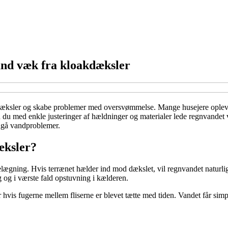
and væk fra kloakdæksler
kdæksler og skabe problemer med oversvømmelse. Mange husejere oplever
u med enkle justeringer af hældninger og materialer lede regnvandet væ
ndgå vandproblemer.
æksler?
ning. Hvis terrænet hælder ind mod dækslet, vil regnvandet naturligt søg
 og i værste fald opstuvning i kælderen.
hvis fugerne mellem fliserne er blevet tætte med tiden. Vandet får sim