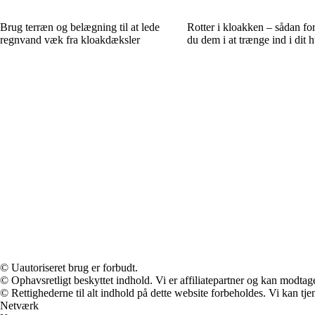
Brug terræn og belægning til at lede
Rotter i kloakken – sådan fo
regnvand væk fra kloakdæksler
du dem i at trænge ind i dit 
© Uautoriseret brug er forbudt.
© Ophavsretligt beskyttet indhold. Vi er affiliatepartner og kan modtag
© Rettighederne til alt indhold på dette website forbeholdes. Vi kan t
Netværk