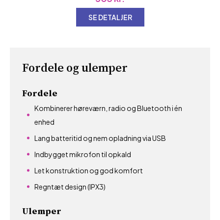
SE DETALJER
Fordele og ulemper
Fordele
Kombinerer høreværn, radio og Bluetooth i én
enhed
Lang batteritid og nem opladning via USB
Indbygget mikrofon til opkald
Let konstruktion og god komfort
Regntæt design (IPX3)
Ulemper