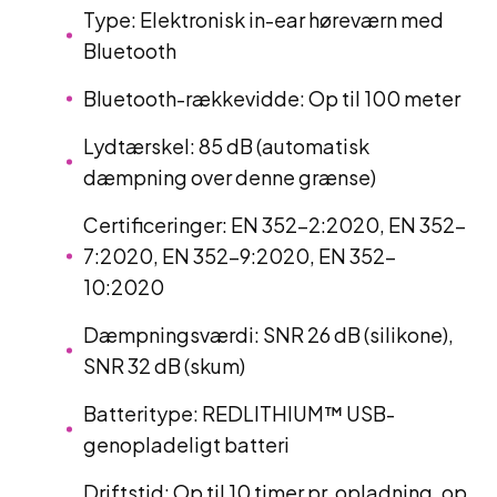
Type: Elektronisk in-ear høreværn med
Bluetooth
Bluetooth-rækkevidde: Op til 100 meter
Lydtærskel: 85 dB (automatisk
dæmpning over denne grænse)
Certificeringer: EN 352-2:2020, EN 352-
7:2020, EN 352-9:2020, EN 352-
10:2020
Dæmpningsværdi: SNR 26 dB (silikone),
SNR 32 dB (skum)
Batteritype: REDLITHIUM™ USB-
genopladeligt batteri
Driftstid: Op til 10 timer pr. opladning, op