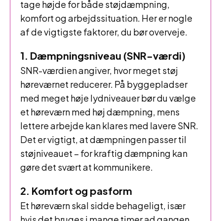
tage højde for både støjdæmpning,
komfort og arbejdssituation. Her er nogle
af de vigtigste faktorer, du bør overveje.
1. Dæmpningsniveau (SNR-værdi)
SNR-værdien angiver, hvor meget støj
høreværnet reducerer. På byggepladser
med meget høje lydniveauer bør du vælge
et høreværn med høj dæmpning, mens
lettere arbejde kan klares med lavere SNR.
Det er vigtigt, at dæmpningen passer til
støjniveauet – for kraftig dæmpning kan
gøre det svært at kommunikere.
2. Komfort og pasform
Et høreværn skal sidde behageligt, især
hvis det bruges i mange timer ad gangen.