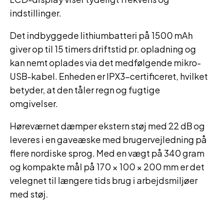
indstillinger.
Det indbyggede lithiumbatteri på 1500 mAh
giver op til 15 timers driftstid pr. opladning og
kan nemt oplades via det medfølgende mikro-
USB-kabel. Enheden er IPX3-certificeret, hvilket
betyder, at den tåler regn og fugtige
omgivelser.
Høreværnet dæmper ekstern støj med 22 dB og
leveres i en gaveæske med brugervejledning på
flere nordiske sprog. Med en vægt på 340 gram
og kompakte mål på 170 × 100 × 200 mm er det
velegnet til længere tids brug i arbejdsmiljøer
med støj.