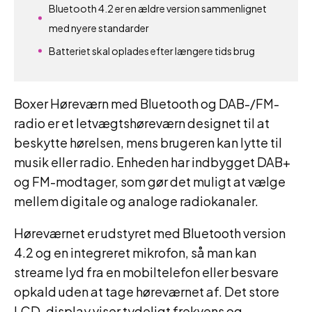
Bluetooth 4.2 er en ældre version sammenlignet
med nyere standarder
Batteriet skal oplades efter længere tids brug
Boxer Høreværn med Bluetooth og DAB-/FM-
radio er et letvægtshøreværn designet til at
beskytte hørelsen, mens brugeren kan lytte til
musik eller radio. Enheden har indbygget DAB+
og FM-modtager, som gør det muligt at vælge
mellem digitale og analoge radiokanaler.
Høreværnet er udstyret med Bluetooth version
4.2 og en integreret mikrofon, så man kan
streame lyd fra en mobiltelefon eller besvare
opkald uden at tage høreværnet af. Det store
LCD-display viser tydeligt frekvens og