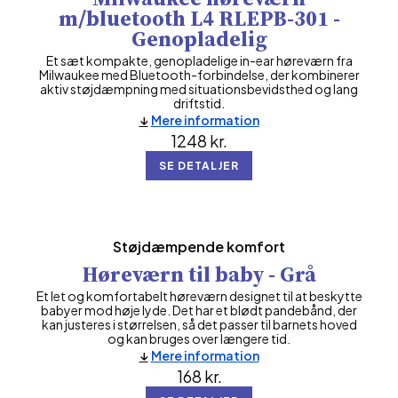
m/bluetooth L4 RLEPB-301 -
Genopladelig
Et sæt kompakte, genopladelige in-ear høreværn fra
Milwaukee med Bluetooth-forbindelse, der kombinerer
aktiv støjdæmpning med situationsbevidsthed og lang
driftstid.
Mere information
1248
kr.
SE DETALJER
Støjdæmpende komfort
Høreværn til baby - Grå
Et let og komfortabelt høreværn designet til at beskytte
babyer mod høje lyde. Det har et blødt pandebånd, der
kan justeres i størrelsen, så det passer til barnets hoved
og kan bruges over længere tid.
Mere information
168
kr.