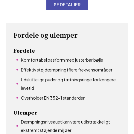
SE DETALJER
Fordele og ulemper
Fordele
Komfortabel pasform med justerbar bøjle
Effektiv støjdæmpning i flere frekvensområder
Udskiftelige puder og tætningsringe for længere
levetid
Overholder EN 352-1 standarden
Ulemper
Dæmpningsniveauet kan være utilstrækkeligt i
ekstremt støjende miljøer