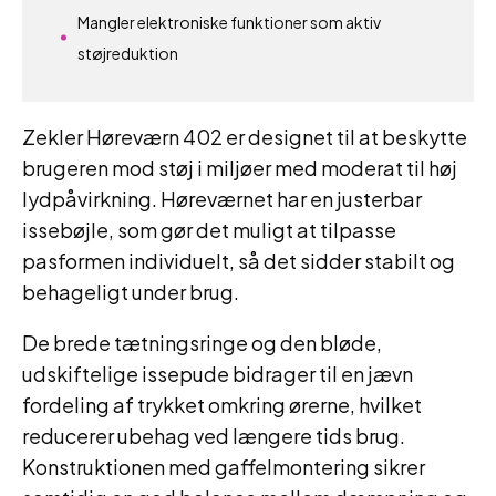
Mangler elektroniske funktioner som aktiv
støjreduktion
Zekler Høreværn 402 er designet til at beskytte
brugeren mod støj i miljøer med moderat til høj
lydpåvirkning. Høreværnet har en justerbar
issebøjle, som gør det muligt at tilpasse
pasformen individuelt, så det sidder stabilt og
behageligt under brug.
De brede tætningsringe og den bløde,
udskiftelige issepude bidrager til en jævn
fordeling af trykket omkring ørerne, hvilket
reducerer ubehag ved længere tids brug.
Konstruktionen med gaffelmontering sikrer