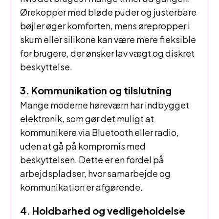
Ørekopper med bløde puder og justerbare
bøjler øger komforten, mens ørepropper i
skum eller silikone kan være mere fleksible
for brugere, der ønsker lav vægt og diskret
beskyttelse.
3. Kommunikation og tilslutning
Mange moderne høreværn har indbygget
elektronik, som gør det muligt at
kommunikere via Bluetooth eller radio,
uden at gå på kompromis med
beskyttelsen. Dette er en fordel på
arbejdspladser, hvor samarbejde og
kommunikation er afgørende.
4. Holdbarhed og vedligeholdelse