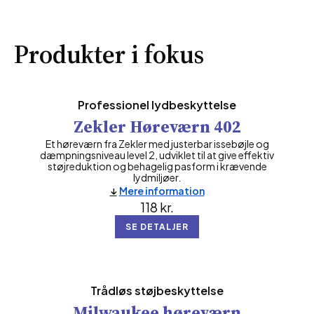
Produkter i fokus
Professionel lydbeskyttelse
Zekler Høreværn 402
Et høreværn fra Zekler med justerbar issebøjle og
dæmpningsniveau level 2, udviklet til at give effektiv
støjreduktion og behagelig pasform i krævende
lydmiljøer.
Mere information
118
kr.
SE DETALJER
Trådløs støjbeskyttelse
Milwaukee høreværn