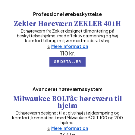
Professionel ørebeskyttelse
Zekler Høreværn ZEKLER 401H
Et høreværn fra Zekler designet til montering på
beskyttelseshjelme, med effektiv dæmpning og høj
komfort til brug i miljøer med moderat støj.
Mere information
110
kr.
SE DETALJER
Avanceret høreværnssystem
Milwaukee BOLTâ¢ høreværn til
hjelm
Et høreværn designet til at give høj støjdæmpning og
komfort, kompatibelt med Milwaukee BOLT 100 og 200
hjelme.
Mere information