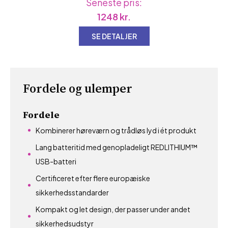
Seneste pris:
1248
kr.
SE DETALJER
Fordele og ulemper
Fordele
Kombinerer høreværn og trådløs lyd i ét produkt
Lang batteritid med genopladeligt REDLITHIUM™
USB-batteri
Certificeret efter flere europæiske
sikkerhedsstandarder
Kompakt og let design, der passer under andet
sikkerhedsudstyr