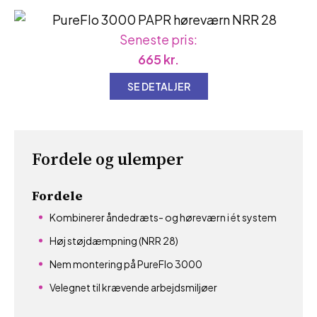
Seneste pris:
665
kr.
SE DETALJER
Fordele og ulemper
Fordele
Kombinerer åndedræts- og høreværn i ét system
Høj støjdæmpning (NRR 28)
Nem montering på PureFlo 3000
Velegnet til krævende arbejdsmiljøer