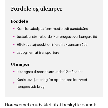
Fordele og ulemper
Fordele
Komfortabel pasform med blødt pandebånd
Justerbar størrelse, der kan bruges over længere tid
Effektiv støjreduktion i flere frekvensområder
Let og nem at transportere
Ulemper
Ikke egnet til spædbørn under 12 måneder
Kan kræve justering for optimal pasform ved
længere tids brug
Høreværnet er udviklet til at beskytte barnets