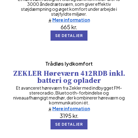
3000 åndedrætsværn, som giver effektiv
støjdæmpning og øget komfort under arbejde i
støjfyldte miljøer.
Mere information
665
kr.
SE DETALJER
Trådløs lydkomfort
ZEKLER Høreværn 412RDB inkl.
batteri og oplader
Et avanceret høreværn fra Zekler med indbygget FM-
stereoradio, Bluetooth-forbindelse og
niveauafhængigt medhør, der kombinerer høreværn og
kommunikation i ét.
Mere information
3195
kr.
SE DETALJER