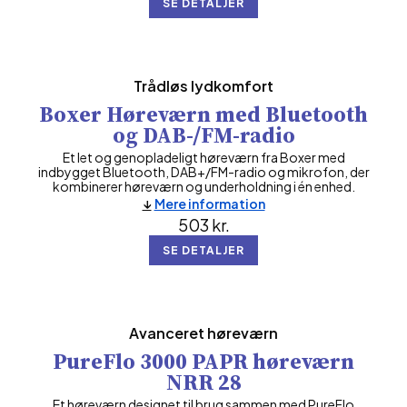
SE DETALJER
Trådløs lydkomfort
Boxer Høreværn med Bluetooth
og DAB-/FM-radio
Et let og genopladeligt høreværn fra Boxer med
indbygget Bluetooth, DAB+/FM-radio og mikrofon, der
kombinerer høreværn og underholdning i én enhed.
Mere information
503
kr.
SE DETALJER
Avanceret høreværn
PureFlo 3000 PAPR høreværn
NRR 28
Et høreværn designet til brug sammen med PureFlo