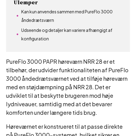
Ulemper
Kan kun anvendes sammen med PureFlo 3000
åndedrætsværn
Udseende og detaljer kan variere afhængigt af
konfiguration
PureFlo 3000 PAPR høreværn NRR 28 er et
tilbehør, der udvider funktionaliteten af PureFlo
3000 åndedrætsværnet ved at tilføje høreværn
med en støjdæmpning på NRR 28. Det er
udviklet til at beskytte brugeren mod høje
lydniveauer, samtidig med at det bevarer
komforten under længere tids brug.
Høreværnet er konstrueret til at passe direkte
på PureFlo 3000-systemet, hvilket sikrer en