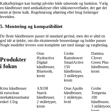
Kalkaflejringer kan hurtigt påvirke både udseende og funktion. Vælg
en håndbruser med antikalkdyser eller silikoneoverflader, der gør det
nemt at fjerne kalk. Regelmæssig aftørring efter brug forlænger
levetiden.
5. Montering og kompatibilitet
De fleste håndbrusere passer til standard gevind, men det er altid en
god idé at tjekke, om din eksisterende bruserslange og holder passer.
Nogle modeller leveres som komplette sæt med slange og vægbeslag.
Oras
Grohe
Damixa
Hydractiva
Rainshower
Clover
Produkter
Digital
SmartActive
Green Plus
i fokus
håndbruser,
150
håndbruser,
Bluetooth,
håndbruser,
krom
krom
3 stråletyper,
krom
Kriss håndbruser
AXOR
Oras Apollo
Grohe
til euroclean
Starck
håndbruser,
Tempesta
storkøkkenarmatur
håndbruser,
1 stråletype,
100
enkel 1/2rg
2 stråletyper,
hvid
håndbruser,
krom
3 stråletyoer,
krom