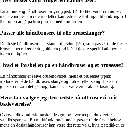
Hvor meget vand bruger en håndbruser?
En almindelig håndbruser bruger typisk 12–16 liter vand i minuttet,
mens vandbesparende modeller kan reducere forbruget til omkring 6–9
liter uden at gå på kompromis med komforten.
Passer alle håndbrusere til alle bruseslanger?
De fleste håndbrusere har standardgevind (½"), som passer til de fleste
bruseslanger. Det er dog altid en god idé at tjekke specifikationerne,
inden du køber.
Hvad er forskellen på en håndbruser og et brusesæt?
En håndbruser er selve brusehovedet, mens et brusesæt typisk
inkluderer både håndbruser, slange og holder eller stang. Hvis du
ønsker en komplet løsning, kan et sæt være en praktisk løsning.
Hvordan vælger jeg den bedste håndbruser til mit
badeværelse?
Overvej dit vandtryk, ønsket design, og hvor meget du vægter
vandbesparelse. En multifunktionel model passer til de fleste behov,
mens en designhåndbruser kan være det rette valg, hvis æstetikken er