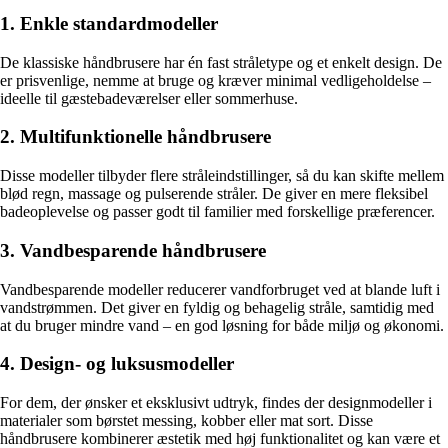
1. Enkle standardmodeller
De klassiske håndbrusere har én fast stråletype og et enkelt design. De
er prisvenlige, nemme at bruge og kræver minimal vedligeholdelse –
ideelle til gæstebadeværelser eller sommerhuse.
2. Multifunktionelle håndbrusere
Disse modeller tilbyder flere stråleindstillinger, så du kan skifte mellem
blød regn, massage og pulserende stråler. De giver en mere fleksibel
badeoplevelse og passer godt til familier med forskellige præferencer.
3. Vandbesparende håndbrusere
Vandbesparende modeller reducerer vandforbruget ved at blande luft i
vandstrømmen. Det giver en fyldig og behagelig stråle, samtidig med
at du bruger mindre vand – en god løsning for både miljø og økonomi.
4. Design- og luksusmodeller
For dem, der ønsker et eksklusivt udtryk, findes der designmodeller i
materialer som børstet messing, kobber eller mat sort. Disse
håndbrusere kombinerer æstetik med høj funktionalitet og kan være et