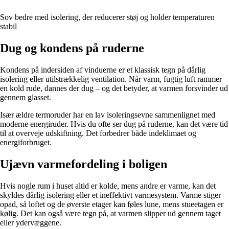
Sov bedre med isolering, der reducerer støj og holder temperaturen
stabil
Dug og kondens på ruderne
Kondens på indersiden af vinduerne er et klassisk tegn på dårlig
isolering eller utilstrækkelig ventilation. Når varm, fugtig luft rammer
en kold rude, dannes der dug – og det betyder, at varmen forsvinder ud
gennem glasset.
Især ældre termoruder har en lav isoleringsevne sammenlignet med
moderne energiruder. Hvis du ofte ser dug på ruderne, kan det være tid
til at overveje udskiftning. Det forbedrer både indeklimaet og
energiforbruget.
Ujævn varmefordeling i boligen
Hvis nogle rum i huset altid er kolde, mens andre er varme, kan det
skyldes dårlig isolering eller et ineffektivt varmesystem. Varme stiger
opad, så loftet og de øverste etager kan føles lune, mens stueetagen er
kølig. Det kan også være tegn på, at varmen slipper ud gennem taget
eller ydervæggene.