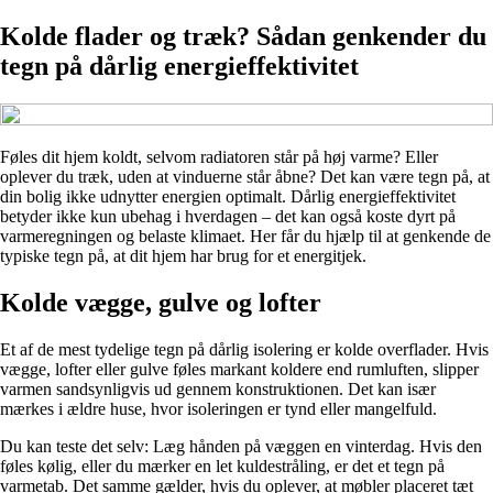
Kolde flader og træk? Sådan genkender du
tegn på dårlig energieffektivitet
Føles dit hjem koldt, selvom radiatoren står på høj varme? Eller
oplever du træk, uden at vinduerne står åbne? Det kan være tegn på, at
din bolig ikke udnytter energien optimalt. Dårlig energieffektivitet
betyder ikke kun ubehag i hverdagen – det kan også koste dyrt på
varmeregningen og belaste klimaet. Her får du hjælp til at genkende de
typiske tegn på, at dit hjem har brug for et energitjek.
Kolde vægge, gulve og lofter
Et af de mest tydelige tegn på dårlig isolering er kolde overflader. Hvis
vægge, lofter eller gulve føles markant koldere end rumluften, slipper
varmen sandsynligvis ud gennem konstruktionen. Det kan især
mærkes i ældre huse, hvor isoleringen er tynd eller mangelfuld.
Du kan teste det selv: Læg hånden på væggen en vinterdag. Hvis den
føles kølig, eller du mærker en let kuldestråling, er det et tegn på
varmetab. Det samme gælder, hvis du oplever, at møbler placeret tæt