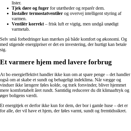
lister.
Tjek døre og fuger
for utætheder og reparér dem.
Installer termostatventiler
og overvej intelligent styring af
varmen.
Ventilér korrekt
– frisk luft er vigtig, men undgå unødigt
varmetab.
Selv små forbedringer kan mærkes på både komfort og økonomi. Og
med stigende energipriser er det en investering, der hurtigt kan betale
sig.
Et varmere hjem med lavere forbrug
At bo energieffektivt handler ikke kun om at spare penge – det handler
også om at skabe et sundt og behageligt indeklima. Når vægge og
vinduer ikke længere føles kolde, og træk forsvinder, bliver hjemmet
mere komfortabelt året rundt. Samtidig reducerer du dit klimaaftryk og
øger boligens værdi.
Et energitjek er derfor ikke kun for dem, der bor i gamle huse – det er
for alle, der vil have et hjem, der føles varmt, sundt og fremtidssikret.