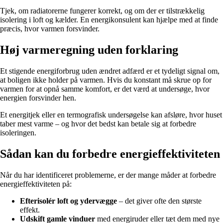
Tjek, om radiatorerne fungerer korrekt, og om der er tilstrækkelig
isolering i loft og kælder. En energikonsulent kan hjælpe med at finde
præcis, hvor varmen forsvinder.
Høj varmeregning uden forklaring
Et stigende energiforbrug uden ændret adfærd er et tydeligt signal om,
at boligen ikke holder på varmen. Hvis du konstant må skrue op for
varmen for at opnå samme komfort, er det værd at undersøge, hvor
energien forsvinder hen.
Et energitjek eller en termografisk undersøgelse kan afsløre, hvor huset
taber mest varme – og hvor det bedst kan betale sig at forbedre
isoleringen.
Sådan kan du forbedre energieffektiviteten
Når du har identificeret problemerne, er der mange måder at forbedre
energieffektiviteten på:
Efterisolér loft og ydervægge
– det giver ofte den største
effekt.
Udskift gamle vinduer
med energiruder eller tæt dem med nye