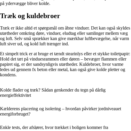
på ydervægge bliver kolde.
Træk og kuldebroer
Træk er ikke altid et spørgsmål om åbne vinduer. Det kan også skyldes
utætheder omkring døre, vinduer, eludtag eller samlinger mellem væg
og loft. Selv små sprækker kan give mærkbar luftbevægelse, når varm
luft siver ud, og kold luft trænger ind.
Et simpelt trick er at bruge et tændt stearinlys eller et stykke toiletpapir:
Hold det tæt på vinduesrammen eller døren – bevæger flammen eller
papiret sig, er der sandsynligvis utætheder. Kuldebroer, hvor varme
ledes ud gennem fx beton eller metal, kan også give kolde pletter og
kondens.
Kolde flader og træk? Sådan genkender du tegn på dårlig
energieffektivitet
Kælderens placering og isolering – hvordan påvirker jordniveauet
energiforbruget?
Enkle tests, der afslører, hvor trækket i boligen kommer fra