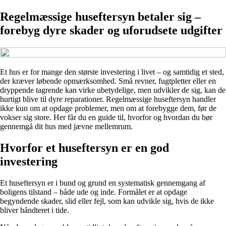
Regelmæssige huseftersyn betaler sig –
forebyg dyre skader og uforudsete udgifter
Et hus er for mange den største investering i livet – og samtidig et sted,
der kræver løbende opmærksomhed. Små revner, fugtpletter eller en
dryppende tagrende kan virke ubetydelige, men udvikler de sig, kan de
hurtigt blive til dyre reparationer. Regelmæssige huseftersyn handler
ikke kun om at opdage problemer, men om at forebygge dem, før de
vokser sig store. Her får du en guide til, hvorfor og hvordan du bør
gennemgå dit hus med jævne mellemrum.
Hvorfor et huseftersyn er en god
investering
Et huseftersyn er i bund og grund en systematisk gennemgang af
boligens tilstand – både ude og inde. Formålet er at opdage
begyndende skader, slid eller fejl, som kan udvikle sig, hvis de ikke
bliver håndteret i tide.