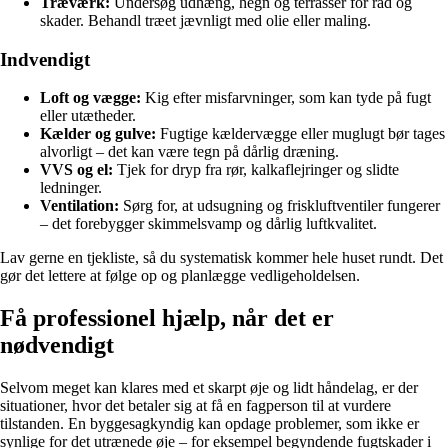
Træværk:
Undersøg udhæng, hegn og terrasser for råd og
skader. Behandl træet jævnligt med olie eller maling.
Indvendigt
Loft og vægge:
Kig efter misfarvninger, som kan tyde på fugt
eller utætheder.
Kælder og gulve:
Fugtige kældervægge eller muglugt bør tages
alvorligt – det kan være tegn på dårlig dræning.
VVS og el:
Tjek for dryp fra rør, kalkaflejringer og slidte
ledninger.
Ventilation:
Sørg for, at udsugning og friskluftventiler fungerer
– det forebygger skimmelsvamp og dårlig luftkvalitet.
Lav gerne en tjekliste, så du systematisk kommer hele huset rundt. Det
gør det lettere at følge op og planlægge vedligeholdelsen.
Få professionel hjælp, når det er
nødvendigt
Selvom meget kan klares med et skarpt øje og lidt håndelag, er der
situationer, hvor det betaler sig at få en fagperson til at vurdere
tilstanden. En byggesagkyndig kan opdage problemer, som ikke er
synlige for det utrænede øje – for eksempel begyndende fugtskader i