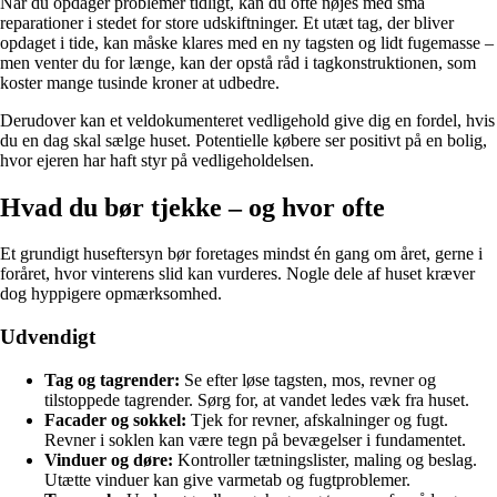
Når du opdager problemer tidligt, kan du ofte nøjes med små
reparationer i stedet for store udskiftninger. Et utæt tag, der bliver
opdaget i tide, kan måske klares med en ny tagsten og lidt fugemasse –
men venter du for længe, kan der opstå råd i tagkonstruktionen, som
koster mange tusinde kroner at udbedre.
Derudover kan et veldokumenteret vedligehold give dig en fordel, hvis
du en dag skal sælge huset. Potentielle købere ser positivt på en bolig,
hvor ejeren har haft styr på vedligeholdelsen.
Hvad du bør tjekke – og hvor ofte
Et grundigt huseftersyn bør foretages mindst én gang om året, gerne i
foråret, hvor vinterens slid kan vurderes. Nogle dele af huset kræver
dog hyppigere opmærksomhed.
Udvendigt
Tag og tagrender:
Se efter løse tagsten, mos, revner og
tilstoppede tagrender. Sørg for, at vandet ledes væk fra huset.
Facader og sokkel:
Tjek for revner, afskalninger og fugt.
Revner i soklen kan være tegn på bevægelser i fundamentet.
Vinduer og døre:
Kontroller tætningslister, maling og beslag.
Utætte vinduer kan give varmetab og fugtproblemer.