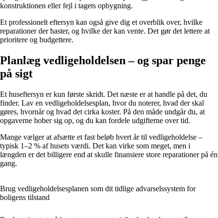
konstruktionen eller fejl i tagets opbygning.
Et professionelt eftersyn kan også give dig et overblik over, hvilke
reparationer der haster, og hvilke der kan vente. Det gør det lettere at
prioritere og budgettere.
Planlæg vedligeholdelsen – og spar penge
på sigt
Et huseftersyn er kun første skridt. Det næste er at handle på det, du
finder. Lav en vedligeholdelsesplan, hvor du noterer, hvad der skal
gøres, hvornår og hvad det cirka koster. På den måde undgår du, at
opgaverne hober sig op, og du kan fordele udgifterne over tid.
Mange vælger at afsætte et fast beløb hvert år til vedligeholdelse –
typisk 1–2 % af husets værdi. Det kan virke som meget, men i
længden er det billigere end at skulle finansiere store reparationer på én
gang.
Brug vedligeholdelsesplanen som dit tidlige advarselssystem for
boligens tilstand