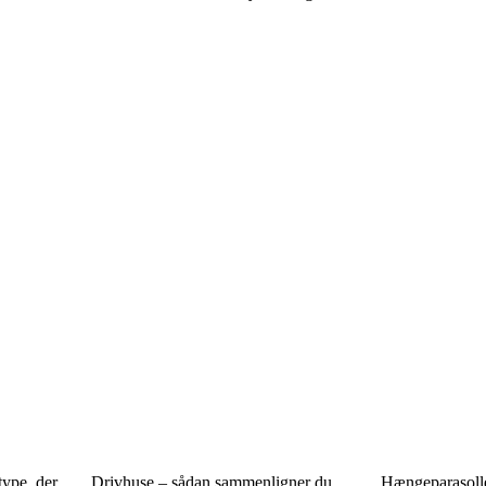
type, der
Drivhuse – sådan sammenligner du
Hængeparasoller