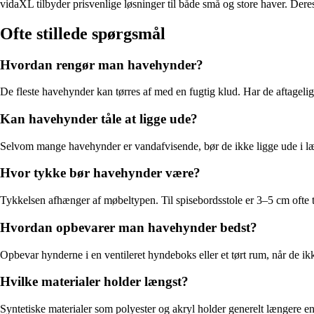
vidaXL tilbyder prisvenlige løsninger til både små og store haver. Deres 
Ofte stillede spørgsmål
Hvordan rengør man havehynder?
De fleste havehynder kan tørres af med en fugtig klud. Har de aftageli
Kan havehynder tåle at ligge ude?
Selvom mange havehynder er vandafvisende, bør de ikke ligge ude i læn
Hvor tykke bør havehynder være?
Tykkelsen afhænger af møbeltypen. Til spisebordsstole er 3–5 cm ofte
Hvordan opbevarer man havehynder bedst?
Opbevar hynderne i en ventileret hyndeboks eller et tørt rum, når de ikk
Hvilke materialer holder længst?
Syntetiske materialer som polyester og akryl holder generelt længere 