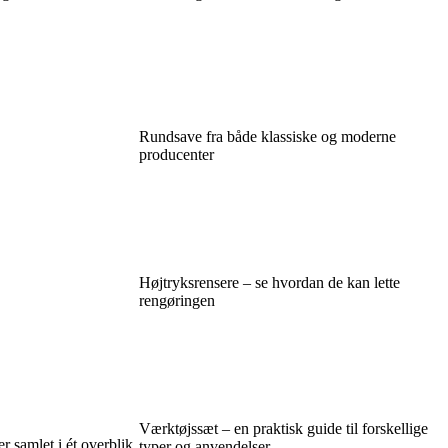
Rundsave fra både klassiske og moderne
producenter
Højtryksrensere – se hvordan de kan lette
rengøringen
Værktøjssæt – en praktisk guide til forskellige
 samlet i ét overblik
typer og anvendelser