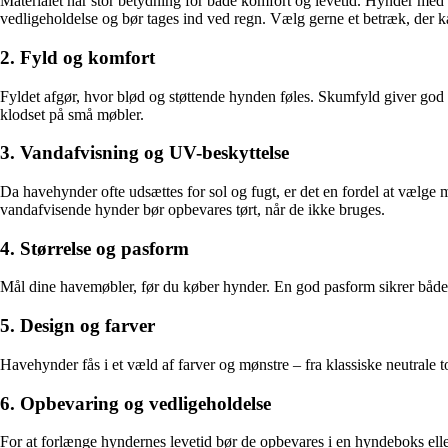
Materialet har stor betydning for både komfort og levetid. Hynder med 
vedligeholdelse og bør tages ind ved regn. Vælg gerne et betræk, der k
2. Fyld og komfort
Fyldet afgør, hvor blød og støttende hynden føles. Skumfyld giver god 
klodset på små møbler.
3. Vandafvisning og UV-beskyttelse
Da havehynder ofte udsættes for sol og fugt, er det en fordel at vælg
vandafvisende hynder bør opbevares tørt, når de ikke bruges.
4. Størrelse og pasform
Mål dine havemøbler, før du køber hynder. En god pasform sikrer både k
5. Design og farver
Havehynder fås i et væld af farver og mønstre – fra klassiske neutrale to
6. Opbevaring og vedligeholdelse
For at forlænge hyndernes levetid bør de opbevares i en hyndeboks elle