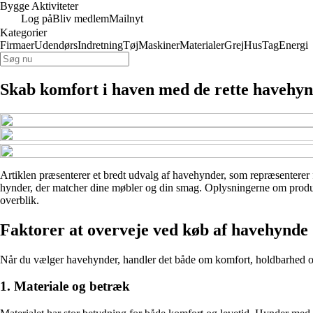
Bygge Aktiviteter
Log på
Bliv medlem
Mailnyt
Kategorier
Firmaer
Udendørs
Indretning
Tøj
Maskiner
Materialer
Grej
Hus
Tag
Energi
Skab komfort i haven med de rette havehy
Artiklen præsenterer et bredt udvalg af havehynder, som repræsenterer for
hynder, der matcher dine møbler og din smag. Oplysningerne om produkte
overblik.
Faktorer at overveje ved køb af havehynde
Når du vælger havehynder, handler det både om komfort, holdbarhed og æ
1. Materiale og betræk