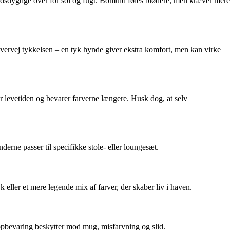
andsdygtige over for sol og fugt. Bomuld føles blødere, men kræver mere
 Overvej tykkelsen – en tyk hynde giver ekstra komfort, men kan virke
r levetiden og bevarer farverne længere. Husk dog, at selv
rne passer til specifikke stole- eller loungesæt.
k eller et mere legende mix af farver, der skaber liv i haven.
 opbevaring beskytter mod mug, misfarvning og slid.