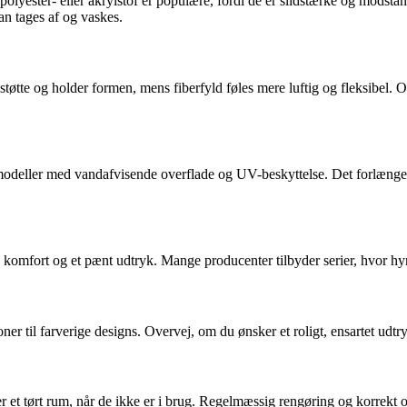
polyester- eller akrylstof er populære, fordi de er slidstærke og modst
an tages af og vaskes.
støtte og holder formen, mens fiberfyld føles mere luftig og fleksibel.
e modeller med vandafvisende overflade og UV-beskyttelse. Det forlænge
omfort og et pænt udtryk. Mange producenter tilbyder serier, hvor hynde
ner til farverige designs. Overvej, om du ønsker et roligt, ensartet udtry
r et tørt rum, når de ikke er i brug. Regelmæssig rengøring og korrekt