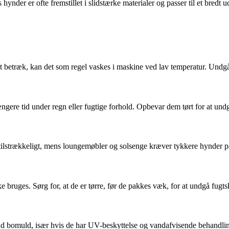
hynder er ofte fremstillet i slidstærke materialer og passer til et bredt 
gt betræk, kan det som regel vaskes i maskine ved lav temperatur. Undgå
gere tid under regn eller fugtige forhold. Opbevar dem tørt for at un
 tilstrækkeligt, mens loungemøbler og solsenge kræver tykkere hynder 
e bruges. Sørg for, at de er tørre, før de pakkes væk, for at undgå fugts
end bomuld, især hvis de har UV-beskyttelse og vandafvisende behandli