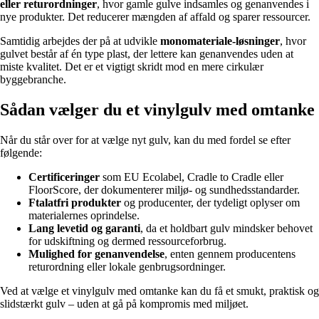
eller returordninger
, hvor gamle gulve indsamles og genanvendes i
nye produkter. Det reducerer mængden af affald og sparer ressourcer.
Samtidig arbejdes der på at udvikle
monomateriale-løsninger
, hvor
gulvet består af én type plast, der lettere kan genanvendes uden at
miste kvalitet. Det er et vigtigt skridt mod en mere cirkulær
byggebranche.
Sådan vælger du et vinylgulv med omtanke
Når du står over for at vælge nyt gulv, kan du med fordel se efter
følgende:
Certificeringer
som EU Ecolabel, Cradle to Cradle eller
FloorScore, der dokumenterer miljø- og sundhedsstandarder.
Ftalatfri produkter
og producenter, der tydeligt oplyser om
materialernes oprindelse.
Lang levetid og garanti
, da et holdbart gulv mindsker behovet
for udskiftning og dermed ressourceforbrug.
Mulighed for genanvendelse
, enten gennem producentens
returordning eller lokale genbrugsordninger.
Ved at vælge et vinylgulv med omtanke kan du få et smukt, praktisk og
slidstærkt gulv – uden at gå på kompromis med miljøet.