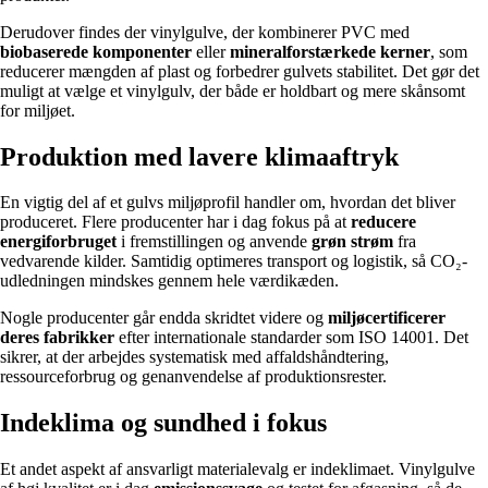
Derudover findes der vinylgulve, der kombinerer PVC med
biobaserede komponenter
eller
mineralforstærkede kerner
, som
reducerer mængden af plast og forbedrer gulvets stabilitet. Det gør det
muligt at vælge et vinylgulv, der både er holdbart og mere skånsomt
for miljøet.
Produktion med lavere klimaaftryk
En vigtig del af et gulvs miljøprofil handler om, hvordan det bliver
produceret. Flere producenter har i dag fokus på at
reducere
energiforbruget
i fremstillingen og anvende
grøn strøm
fra
vedvarende kilder. Samtidig optimeres transport og logistik, så CO₂-
udledningen mindskes gennem hele værdikæden.
Nogle producenter går endda skridtet videre og
miljøcertificerer
deres fabrikker
efter internationale standarder som ISO 14001. Det
sikrer, at der arbejdes systematisk med affaldshåndtering,
ressourceforbrug og genanvendelse af produktionsrester.
Indeklima og sundhed i fokus
Et andet aspekt af ansvarligt materialevalg er indeklimaet. Vinylgulve