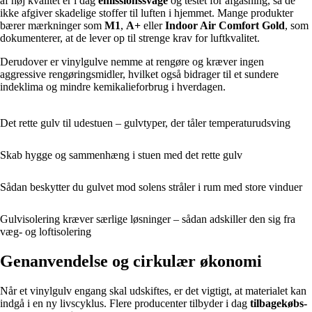
af høj kvalitet er i dag
emissionssvage
og testet for afgasning, så de
ikke afgiver skadelige stoffer til luften i hjemmet. Mange produkter
bærer mærkninger som
M1
,
A+
eller
Indoor Air Comfort Gold
, som
dokumenterer, at de lever op til strenge krav for luftkvalitet.
Derudover er vinylgulve nemme at rengøre og kræver ingen
aggressive rengøringsmidler, hvilket også bidrager til et sundere
indeklima og mindre kemikalieforbrug i hverdagen.
Det rette gulv til udestuen – gulvtyper, der tåler temperaturudsving
Skab hygge og sammenhæng i stuen med det rette gulv
Sådan beskytter du gulvet mod solens stråler i rum med store vinduer
Gulvisolering kræver særlige løsninger – sådan adskiller den sig fra
væg- og loftisolering
Genanvendelse og cirkulær økonomi
Når et vinylgulv engang skal udskiftes, er det vigtigt, at materialet kan
indgå i en ny livscyklus. Flere producenter tilbyder i dag
tilbagekøbs-