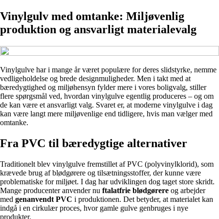
Vinylgulv med omtanke: Miljøvenlig
produktion og ansvarligt materialevalg
Vinylgulve har i mange år været populære for deres slidstyrke, nemme
vedligeholdelse og brede designmuligheder. Men i takt med at
bæredygtighed og miljøhensyn fylder mere i vores boligvalg, stiller
flere spørgsmål ved, hvordan vinylgulve egentlig produceres – og om
de kan være et ansvarligt valg. Svaret er, at moderne vinylgulve i dag
kan være langt mere miljøvenlige end tidligere, hvis man vælger med
omtanke.
Fra PVC til bæredygtige alternativer
Traditionelt blev vinylgulve fremstillet af PVC (polyvinylklorid), som
krævede brug af blødgørere og tilsætningsstoffer, der kunne være
problematiske for miljøet. I dag har udviklingen dog taget store skridt.
Mange producenter anvender nu
ftalatfrie blødgørere
og arbejder
med
genanvendt PVC
i produktionen. Det betyder, at materialet kan
indgå i en cirkulær proces, hvor gamle gulve genbruges i nye
produkter.